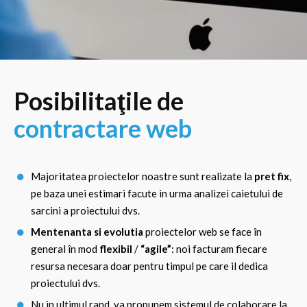
Posibilitaţile de
contractare web
Majoritatea proiectelor noastre sunt realizate la
pret fix
,
pe baza unei estimari facute in urma analizei caietului de
sarcini a proiectului dvs.
Mentenanta si evolutia
proiectelor web se face în
general în mod
flexibil
/
“agile”
: noi facturam fiecare
resursa necesara doar pentru timpul pe care il dedica
proiectului dvs.
Nu in ultimul rand, va propunem sistemul de colaborare la