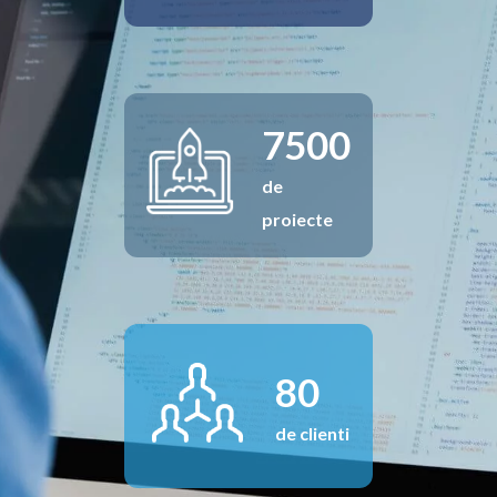
7500
de
proiecte
80
de clienti