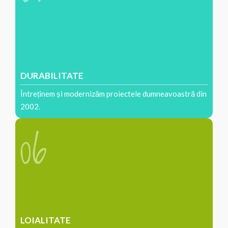
DURABILITATE
Întreținem și modernizăm proiectele dumneavoastră din
2002.
LOIALITATE