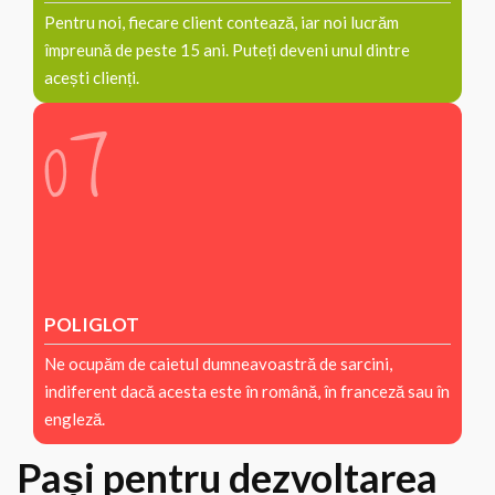
Pentru noi, fiecare client contează, iar noi lucrăm
împreună de peste 15 ani. Puteți deveni unul dintre
acești clienți.
POLIGLOT
Ne ocupăm de caietul dumneavoastră de sarcini,
indiferent dacă acesta este în română, în franceză sau în
engleză.
Pași pentru dezvoltarea