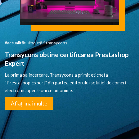
,
actualități
noutăți transycons
Transycons obtine certificarea Prestashop
Expert
La prima sa încercare, Transycons a primit eticheta
“Prestashop Expert” din partea editorului soluției de comerț
electronic open-source omonime.
Aflați mai multe