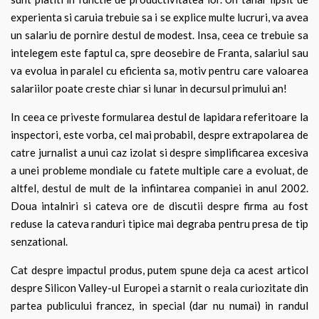
experienta si caruia trebuie sa i se explice multe lucruri, va avea
un salariu de pornire destul de modest. Insa, ceea ce trebuie sa
intelegem este faptul ca, spre deosebire de Franta, salariul sau
va evolua in paralel cu eficienta sa, motiv pentru care valoarea
salariilor poate creste chiar si lunar in decursul primului an!
In ceea ce priveste formularea destul de lapidara referitoare la
inspectori, este vorba, cel mai probabil, despre extrapolarea de
catre jurnalist a unui caz izolat si despre simplificarea excesiva
a unei probleme mondiale cu fatete multiple care a evoluat, de
altfel, destul de mult de la infiintarea companiei in anul 2002.
Doua intalniri si cateva ore de discutii despre firma au fost
reduse la cateva randuri tipice mai degraba pentru presa de tip
senzational.
Cat despre impactul produs, putem spune deja ca acest articol
despre Silicon Valley-ul Europei a starnit o reala curiozitate din
partea publicului francez, in special (dar nu numai) in randul