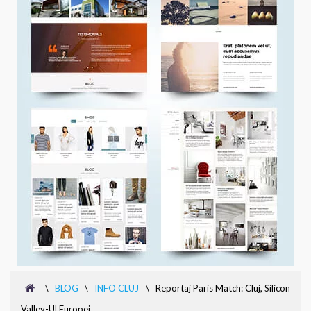
\
BLOG
\
INFO CLUJ
\
Reportaj Paris Match: Cluj, Silicon
Valley-Ul Europei