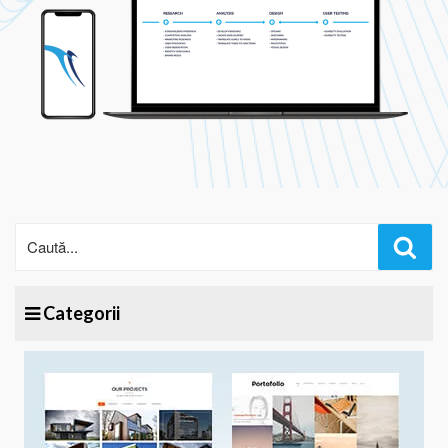
Cău
Categorii