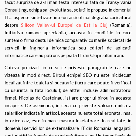
facut surpriza de a-si manifesta interesul fata de Transylvania
Consulting, echipa sa, evolutia sa, solutiile propuse in domeniul
IT… aspecte sintetizate intr-un articol mai degraba caricatural
despre
Silicon Valley-ul Europei de Est la Cluj
(Romania).
Initiativa ramane apreciabila, aceasta in conditiile in care
suntem o firma destul de mica comparativ cu marile societati de
servicii in ingineria informatica sau editori de aplicatii
informatice care au patruns pe piata IT din Cluj in ultimii ani.
Cateva precizari in ceea ce priveste paragrafele care ne
vizeaza in mod direct. Biroul echipei SEO nu este nicidecum
localizat intre toaleta si bucatarie (lucru care poate fi verificat
cu usurinta la fata locului); de altfel, inclusiv administratorul
firmei, Nicolas de Castelnau, isi are propriul birou in aceasta
incapere. De asemenea, in ceea ce priveste valoarea mica a
salariilor indicata in articol, aceasta nu este total eronata, insa,
in orice caz, este in mare masura inselatoare. In realitate, in
domeniul serviciilor de externalizare IT din Romania, angajatii
sunt platiti in functie de productivitatea lor. Un tanar lipsit de