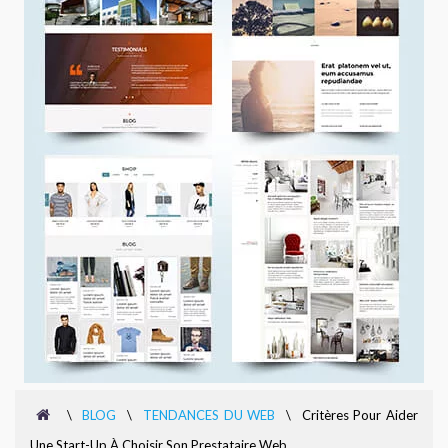
\
BLOG
\
TENDANCES DU WEB
\
Critères Pour Aider
Une Start-Up À Choisir Son Prestataire Web