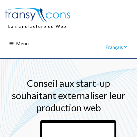
Aller
au
contenu
principal
La manufacture du Web
Menu
Conseil aux start-up
souhaitant externaliser leur
production web