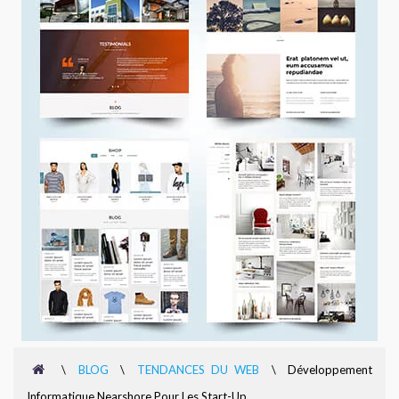
\
BLOG
\
TENDANCES DU WEB
\
Développement
Informatique Nearshore Pour Les Start-Up