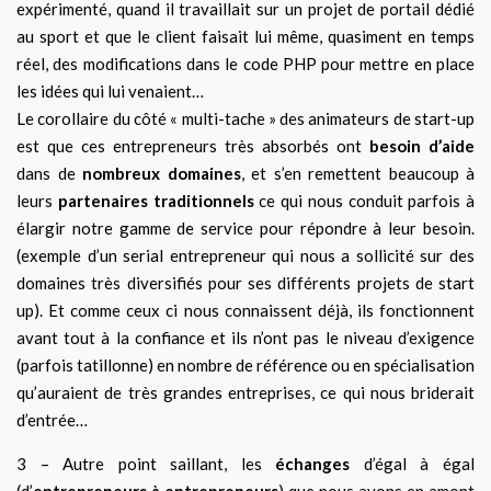
expérimenté, quand il travaillait sur un projet de
portail dédié
au
sport et que le client faisait lui même, quasiment en temps
réel, des modifications dans le code PHP pour mettre en place
les idées qui lui venaient…
Le corollaire du côté « multi-tache » des animateurs de start-up
est que ces entrepreneurs très absorbés ont
besoin d’aide
dans de
nombreux domaines
, et s’en remettent
beaucoup à
leurs
partenaires traditionnels
ce qui nous conduit parfois à
élargir notre gamme de service pour répondre
à
leur besoin.
(exemple d’un serial entrepreneur qui nous a sollicité sur des
domaines très
diversifiés
pour
ses différents projets de start
up). Et comme ceux ci nous connaissent déjà, ils fonctionnent
avant tout à la confiance et ils n’ont pas le niveau d’exigence
(parfois tatillonne)
en nombre de référence ou en spécialisation
qu’auraient de très grandes entreprises, ce qui nous briderait
d’entrée…
3 – Autre point saillant, les
échanges
d’égal à égal
(d’
entrepreneurs à entrepreneurs
) que nous avons
en amont