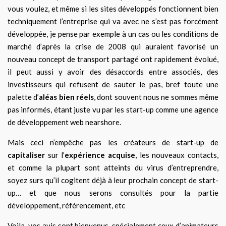
vous voulez, et même si les sites développés fonctionne
nt
bien
techniquement
l’entreprise qui va avec ne s’est pas forcément
développée, je pense
par exemple
à un cas ou les conditions de
marché d’après la crise de 2008 qui auraient favorisé un
nouveau concept de transport partagé ont rapidement évolué,
il peut aussi y avoir des désaccords entre associés, des
investisseurs qui refusent de sauter le pas, bref toute une
palette d’
aléas bien réels
,
dont souvent nous ne sommes même
pas informés, étant juste vu par les sta
r
t-up comme un
e agence
de développement web
nearshore
.
Mais ceci n’empêche pas les créateurs de start-up de
capitaliser
sur l’
expérience acquise
, les nouveaux contacts,
et comme la plupart sont atteints du virus
d’entreprendre
,
soyez surs qu’il cogitent déjà à leur prochain concept de start-
up… et que nous serons consultés pour la partie
développement, référencement, etc
Voila, vos avis sont bienvenus, spécialement ceux d’animateurs