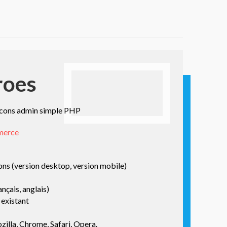
roes
ons admin simple PHP
merce
ons (version desktop, version mobile)
ançais, anglais)
 existant
illa, Chrome, Safari, Opera.