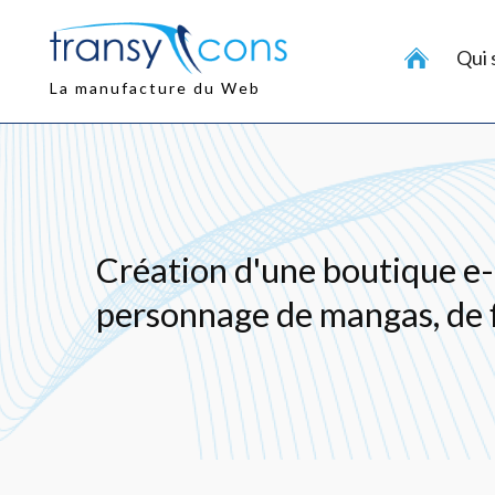
Aller
au
Qui
contenu
principal
La manufacture du Web
Création d'une boutique e-
personnage de mangas, de f