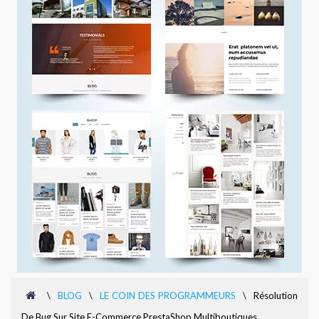
\
BLOG
\
LE COIN DES PROGRAMMEURS
\
Résolution
De Bug Sur Site E-Commerce PrestaShop Multiboutiques