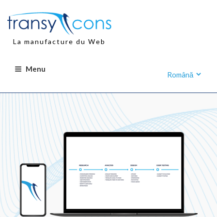
Aller
au
contenu
principal
La manufacture du Web
Menu