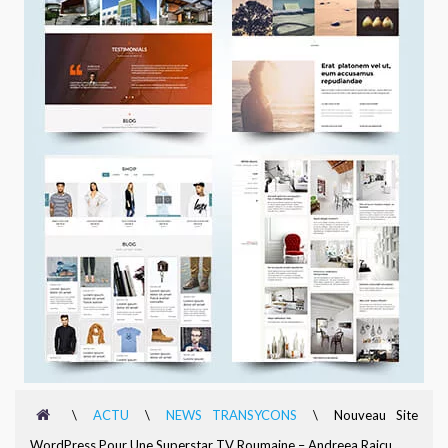
\
ACTU
\
NEWS TRANSYCONS
\
Nouveau Site
WordPress Pour Une Superstar TV Roumaine – Andreea Raicu