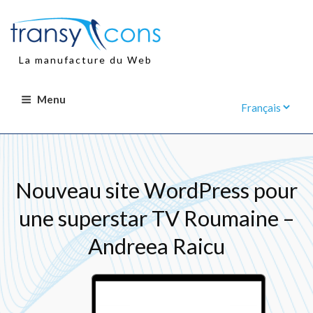
Aller
au
contenu
principal
La manufacture du Web
Menu
Nouveau site WordPress pour
une superstar TV Roumaine –
Andreea Raicu