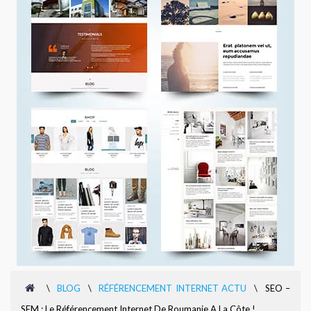
\
BLOG
\
RÉFÉRENCEMENT INTERNET ACTU
\
SEO –
SEM : Le Référencement Internet De Roumanie A La Côte !