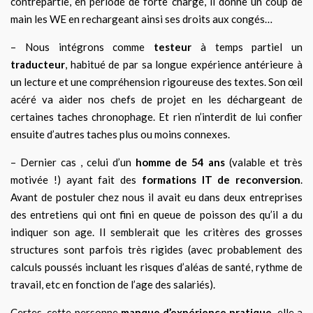
contrepartie, en période de forte charge, il donne un coup de
main les WE en rechargeant ainsi ses droits aux congés…
– Nous intégrons comme
testeur
à temps partiel un
traducteur
, habitué de par sa longue expérience antérieure à
un lecture et une compréhension rigoureuse des textes. Son œil
acéré va aider nos chefs de projet en les déchargeant de
certaines taches chronophage. Et rien n’interdit de lui confier
ensuite d’autres taches plus ou moins connexes.
– Dernier cas , celui d’un
homme de 54 ans
(valable et très
motivée !) ayant fait des
formations IT de reconversion
.
Avant de postuler chez nous il avait eu dans deux entreprises
des entretiens qui ont fini en queue de poisson des qu’il a du
indiquer son age. Il semblerait que les critères des grosses
structures sont parfois très rigides (avec probablement des
calculs poussés incluant les risques d’aléas de santé, rythme de
travail, etc en fonction de l’age des salariés).
Certes, cette personne
manque d’expérience pratique
, elle a