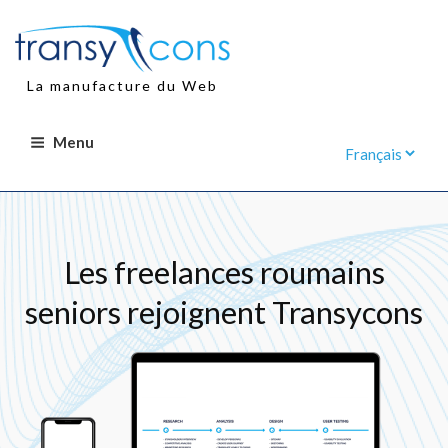
Aller
au
contenu
principal
La manufacture du Web
Menu
Les freelances roumains
seniors rejoignent Transycons