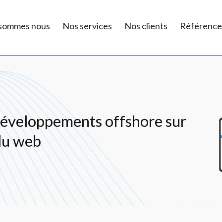
 sommes nous
Nos services
Nos clients
Référence
développements offshore sur
du web