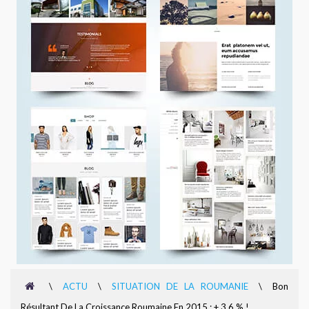
\
ACTU
\
SITUATION DE LA ROUMANIE
\
Bon
Résultant De La Croissance Roumaine En 2015 : + 3,6 % !