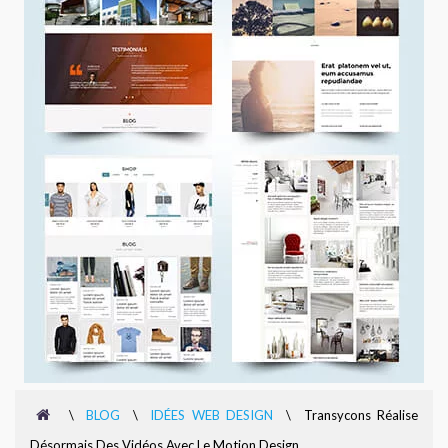
\
BLOG
\
IDÉES WEB DESIGN
\
Transycons Réalise
Désormais Des Vidéos Avec Le Motion Design