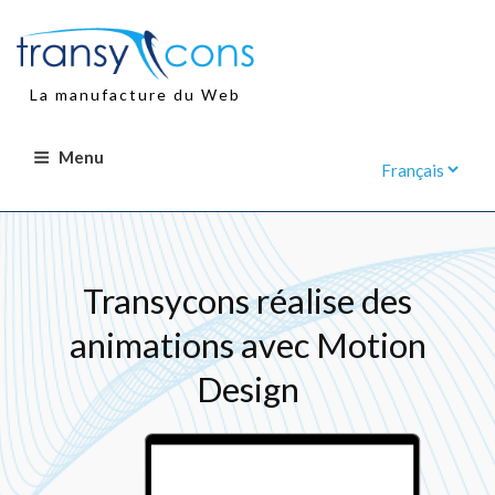
Aller
au
contenu
principal
La manufacture du Web
Menu
Transycons réalise des
animations avec Motion
Design