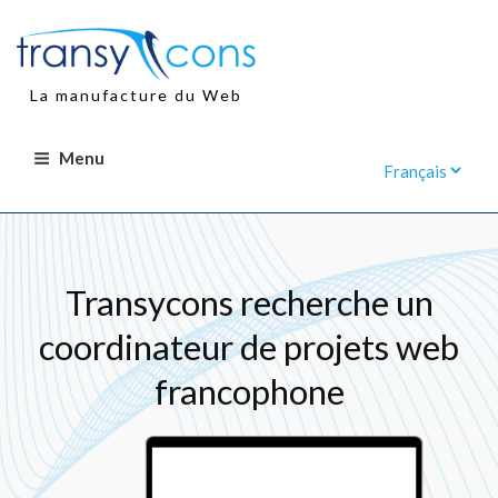
Aller
au
contenu
principal
La manufacture du Web
Menu
Transycons recherche un
coordinateur de projets web
francophone