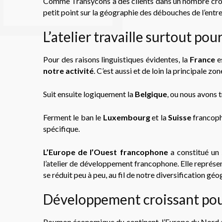
Comme Transycons a des clients dans un nombre crois
petit point sur la géographie des débouches de l’entre
L’atelier travaille surtout po
Pour des raisons linguistiques évidentes, la
France
es
notre activité
. C’est aussi et de loin la principale 
Suit ensuite logiquement la
Belgique
, ou nous avons t
Ferment le ban le
Luxembourg
et la
Suisse
francoph
spécifique.
L’Europe de l’Ouest francophone
a constitué un
l’atelier de développement francophone. Elle représent
se réduit peu à peu, au fil de notre diversification gé
Développement croissant pou
Poumon économique du continent, l’Europe du Nord a 