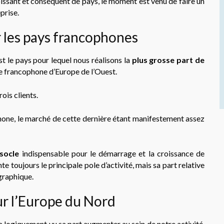
sant et conséquent de pays, le moment est venu de faire un
prise.
ur les pays francophones
t le pays pour lequel nous réalisons la
plus grosse part de
zone francophone d’Europe de l’Ouest.
rois clients.
one, le marché de cette dernière étant manifestement assez
socle
indispensable pour le démarrage et la croissance de
e toujours le principale pole d’activité, mais sa part relative
ographique.
r l’Europe du Nord
logiquement vu sa part augmenter au sein de notre activité.